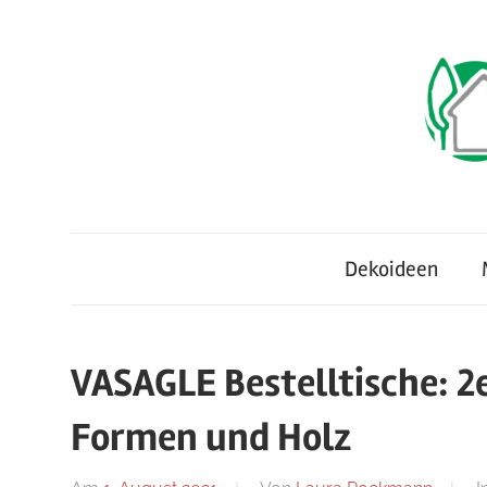
Zum
Inhalt
springen
Neues
TraumhausTrends
für
Dekoideen
Haus
&
Garten
VASAGLE Bestelltische: 2
Formen und Holz