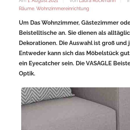
Am
1. August 2021
Von
Laura Rockmann
I
Räume
,
Wohnzimmereinrichtung
Um Das Wohnzimmer, Gästezimmer oder B
Beistelltische an. Sie dienen als alltägl
Dekorationen. Die Auswahl ist groß und 
Entweder kann sich das Möbelstück gut 
ein Eyecatcher sein. Die VASAGLE Beist
Optik.