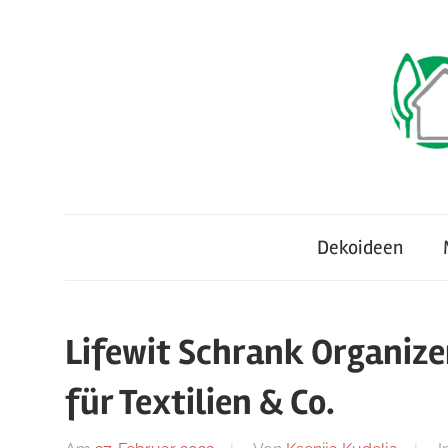
Zum
Inhalt
springen
Neues
TraumhausTrends
für
Dekoideen
Haus
&
Garten
Lifewit Schrank Organiz
für Textilien & Co.